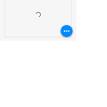
Contact Details
Kolodvorska ulica 35, Šmarje pri Jelšah,
Slovenija
Delavnica vadbeni center, Zvonka Novak
Habot s.p.