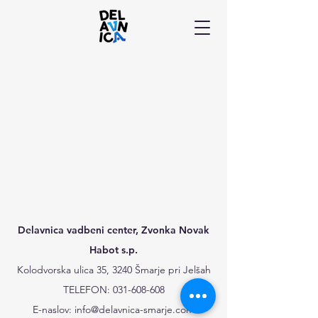
Delavnica vadbeni center, Zvonka Novak
Habot s.p.
Kolodvorska ulica 35, 3240 Šmarje pri Jelšah
TELEFON:
031-608-608
E-naslov:
info@delavnica-smarje.com